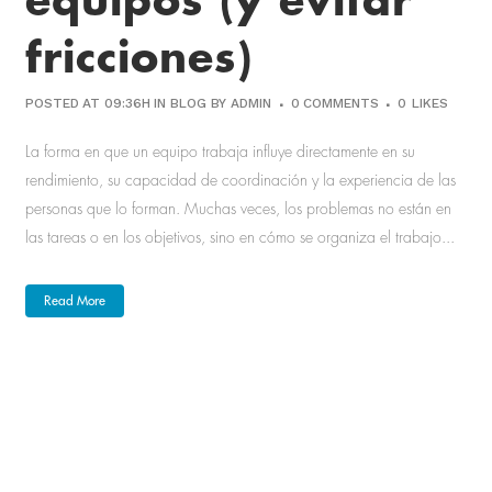
equipos (y evitar
fricciones)
POSTED AT 09:36H
IN
BLOG
BY
ADMIN
0 COMMENTS
0
LIKES
La forma en que un equipo trabaja influye directamente en su
rendimiento, su capacidad de coordinación y la experiencia de las
personas que lo forman. Muchas veces, los problemas no están en
las tareas o en los objetivos, sino en cómo se organiza el trabajo...
Read More