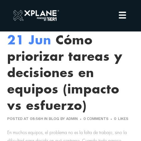
21 Jun
Cómo
priorizar tareas y
decisiones en
equipos (impacto
vs esfuerzo)
POSTED AT 08:56H
IN
BLOG
BY
ADMIN
0 COMMENTS
0
LIKES
En muchos equipos, el problema no es la falta de trabajo, sino la
dificultad para decidir en qué centrarse. Cuando todo parece